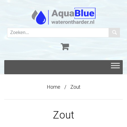
Skip
to
content
Home
/
Zout
Zout