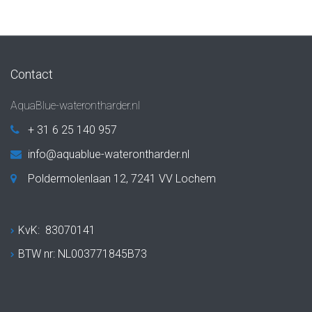
Contact
AquaBlue-waterontharder.nl
+ 31 6 25 140 957
info@aquablue-waterontharder.nl
Poldermolenlaan 12, 7241 VV Lochem
KvK: 83070141
BTW nr: NL003771845B73